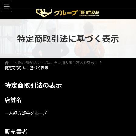
コ
ナ
ン
ビ
テ
ゲ
ン
ー
ツ
シ
へ
ョ
特定商取引法に基づく表示
ス
ン
キ
に
ッ
移
プ
動
一人親方部会グループは、全国加入者１万人を突破！
特定商取引法に基づく表示
特定商取引法の表示
店舗名
一人親方部会グループ
販売業者